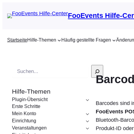
FooEvents Hilfe-Ce
Startseite
Hilfe-Themen
Häufig gestellte Fragen
Änderun
S
Barco
u
c
Hilfe-Themen
h
Plugin-Übersicht
e
Barcodes sind i
Erste Schritte
FooEvents PO
Mein Konto
Bluetooth-Barco
Einrichtung
Veranstaltungen
Produkt-ID oder