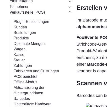
Eintrittskarten
Erstellen 
Teilnehmer
Verkaufsstelle (POS)
Ihr Barcode mu
Plugin-Einstellungen
alphanumerisc
Kunden
Bestellungen
FooEvents PO
Produkte
Dezimale Mengen
Strichcode-Gene
Wagen
Produkt-/Varian
Kasse
erscheint, zu e
Steuer
einer
Barcode-
Zahlungen
scanner is capa
Fahrkarten und Quittungen
POS berichtet
Scannen v
Offline-Modus
Aktualisierung der
Hintergrunddaten
Barcodes can b
Barcodes
Unterstützte Hardware