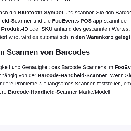
fach die
Bluetooth-Symbol
und scannen Sie den Barco
held-Scanner
und die
FooEvents POS app
scannt den
m
Produkt-ID
oder
SKU
anhand des gescannten Wertes.
ziert wird, wird es automatisch
in den Warenkorb gelegt
im Scannen von Barcodes
gkeit und Genauigkeit des Barcode-Scannens im
FooEv
 abhängig von der
Barcode-Handheld-Scanner
. Wenn Si
ndere Probleme wie langsames Scannen feststellen, em
dere
Barcode-Handheld-Scanner
Marke/Modell.