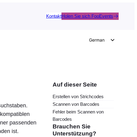
Kontakt
Holen Sie sich FooEvents
German
English
Dutch
Spanish
Italian
Auf dieser Seite
Portuguese
Erstellen von Strichcodes
French
Scannen von Barcodes
Buchstaben.
Polish
Fehler beim Scannen von
 kompatiblen
Barcodes
Czech
einer passenden
Brauchen Sie
den ist.
Greek
Unterstützung?