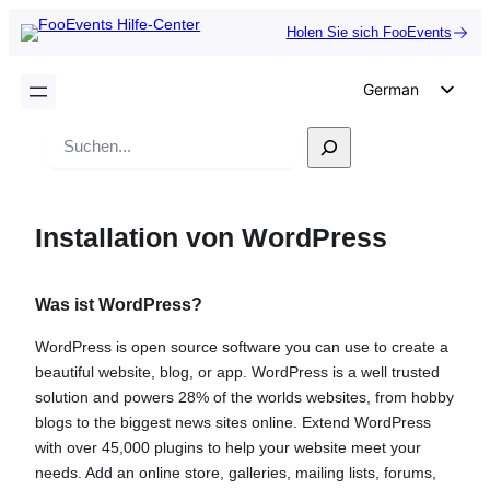
Holen Sie sich FooEvents
German
English
Suche
Dutch
Spanish
Installation von WordPress
Italian
Portuguese
Was ist WordPress?
French
Polish
WordPress is open source software you can use to create a
beautiful website, blog, or app. WordPress is a well trusted
Czech
solution and powers 28% of the worlds websites, from hobby
Greek
blogs to the biggest news sites online. Extend WordPress
with over 45,000 plugins to help your website meet your
needs. Add an online store, galleries, mailing lists, forums,