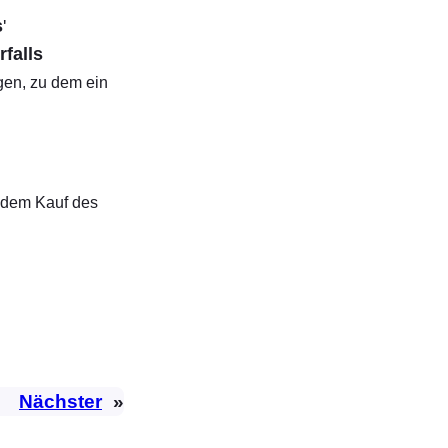
s
'
rfalls
gen, zu dem ein
t dem Kauf des
Nächster
»