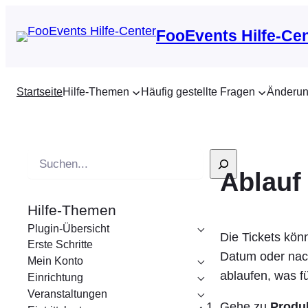
FooEvents Hilfe-Ce
Startseite
Hilfe-Themen
Häufig gestellte Fragen
Änderun
S
Ablauf
u
c
Hilfe-Themen
h
Plugin-Übersicht
e
Die Tickets kön
Erste Schritte
Datum oder nach
Mein Konto
ablaufen, was fü
Einrichtung
Veranstaltungen
Gehe zu
Produ