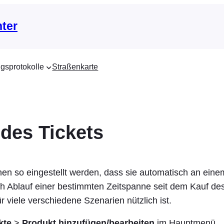
nter
gsprotokolle
Straßenkarte
 des Tickets
nen so eingestellt werden, dass sie automatisch an ein
 Ablauf einer bestimmten Zeitspanne seit dem Kauf des
r viele verschiedene Szenarien nützlich ist.
kte
>
Produkt hinzufügen/bearbeiten
im Hauptmenü