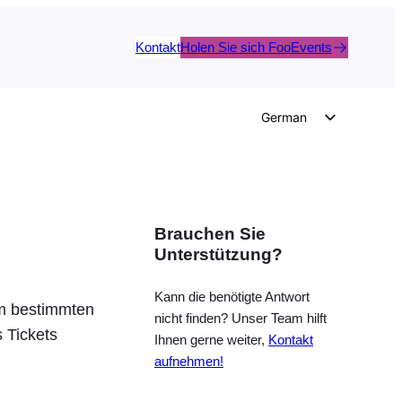
Kontakt
Holen Sie sich FooEvents
German
English
Dutch
Spanish
Brauchen Sie
Italian
Unterstützung?
Portuguese
French
Kann die benötigte Antwort
em bestimmten
nicht finden? Unser Team hilft
Polish
 Tickets
Ihnen gerne weiter,
Kontakt
Czech
aufnehmen!
Greek