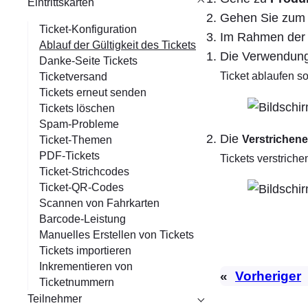
Eintrittskarten
Gehen Sie zu
Ticket-Konfiguration
Im Rahmen de
Ablauf der Gültigkeit des Tickets
Die Verwendun
Danke-Seite Tickets
Ticket ablaufen sol
Ticketversand
Tickets erneut senden
Tickets löschen
Spam-Probleme
Die
Verstrichene
Ticket-Themen
PDF-Tickets
Tickets verstrichen
Ticket-Strichcodes
Ticket-QR-Codes
Scannen von Fahrkarten
Barcode-Leistung
Manuelles Erstellen von Tickets
Tickets importieren
Inkrementieren von
«
Vorheriger
Ticketnummern
Teilnehmer