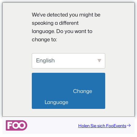
We've detected you might be
speaking a different
language. Do you want to
change to:
English
                        Change 
Language                    
Holen Sie sich FooEvents