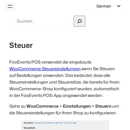
German
English
Suche
Dutch
Spanish
Steuer
Italian
Portuguese
FooEvents POS verwendet die eingebaute
French
WooCommerce Steuereinstellungen
wenn Sie Steuern
Polish
auf Bestellungen anwenden. Das bedeutet, dass alle
Steuereinstellungen und Steuersätze, die bereits für Ihren
Czech
WooCommerce-Shop konfiguriert wurden, automatisch
Greek
in der FooEvents POS-App angewendet werden.
Gehe zu
WooCommerce
>
Einstellungen
>
Steuern
um
die Steuereinstellungen für Ihren Shop zu konfigurieren.