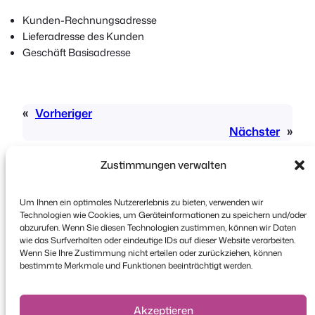
Kunden-Rechnungsadresse
Lieferadresse des Kunden
Geschäft Basisadresse
«
Vorheriger
Nächster
»
Zustimmungen verwalten
Um Ihnen ein optimales Nutzererlebnis zu bieten, verwenden wir
Technologien wie Cookies, um Geräteinformationen zu speichern und/oder
abzurufen. Wenn Sie diesen Technologien zustimmen, können wir Daten
wie das Surfverhalten oder eindeutige IDs auf dieser Website verarbeiten.
Urheberrecht © 2026 FooEvents. Alle Rechte
Wenn Sie Ihre Zustimmung nicht erteilen oder zurückziehen, können
vorbehalten.
bestimmte Merkmale und Funktionen beeinträchtigt werden.
Erklärung zum Datenschutz
|
Bedingungen und
Konditionen
|
Haftungsausschluss
Akzeptieren