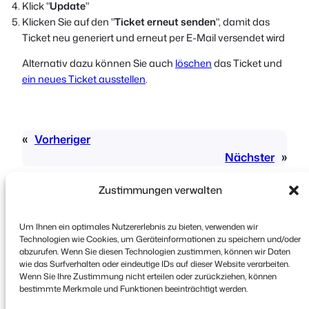
Klick "
Update
"
Klicken Sie auf den "
Ticket erneut senden
", damit das
Ticket neu generiert und erneut per E-Mail versendet wird
Alternativ dazu können Sie auch
löschen
das Ticket und
ein neues Ticket ausstellen
.
«
Vorheriger
Nächster
»
Zustimmungen verwalten
Um Ihnen ein optimales Nutzererlebnis zu bieten, verwenden wir
Technologien wie Cookies, um Geräteinformationen zu speichern und/oder
abzurufen. Wenn Sie diesen Technologien zustimmen, können wir Daten
wie das Surfverhalten oder eindeutige IDs auf dieser Website verarbeiten.
Urheberrecht © 2026 FooEvents. Alle Rechte
Wenn Sie Ihre Zustimmung nicht erteilen oder zurückziehen, können
vorbehalten.
bestimmte Merkmale und Funktionen beeinträchtigt werden.
Erklärung zum Datenschutz
|
Bedingungen und