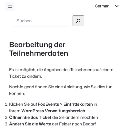
German
English
Suche
Dutch
Spanish
Bearbeitung der
Italian
Teilnehmerdaten
Portuguese
French
Es ist möglich, die Angaben des Teilnehmers auf einem
Polish
Ticket zu ändern.
Czech
Nachfolgend finden Sie eine Anleitung, wie Sie dies tun
Greek
können:
Klicken Sie auf
FooEvents
>
Eintrittskarten
in
Ihrem
WordPress Verwaltungsbereich
Öffnen Sie das Ticket
die Sie ändern möchten
Ändern Sie die Werte
der Felder nach Bedarf