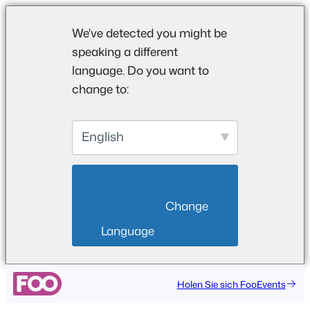
We've detected you might be
speaking a different
language. Do you want to
change to:
English
                        Change 
Language                    
Holen Sie sich FooEvents