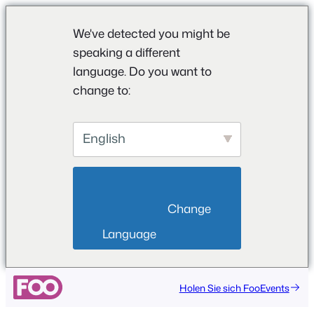
We've detected you might be
speaking a different
language. Do you want to
change to:
English
                        Change 
Language                    
Holen Sie sich FooEvents