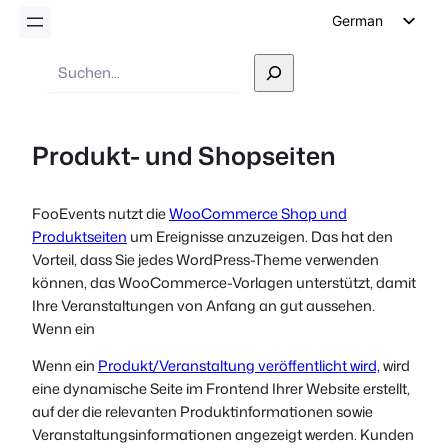
German
English
Suche
Dutch
Spanish
Produkt- und Shopseiten
Italian
Portuguese
FooEvents nutzt die
WooCommerce Shop und
French
Produktseiten
um Ereignisse anzuzeigen. Das hat den
Polish
Vorteil, dass Sie jedes WordPress-Theme verwenden
können, das WooCommerce-Vorlagen unterstützt, damit
Czech
Ihre Veranstaltungen von Anfang an gut aussehen.
Greek
Wenn ein
Wenn ein
Produkt/Veranstaltung veröffentlicht wird,
wird
eine dynamische Seite im Frontend Ihrer Website erstellt,
auf der die relevanten Produktinformationen sowie
Veranstaltungsinformationen angezeigt werden. Kunden