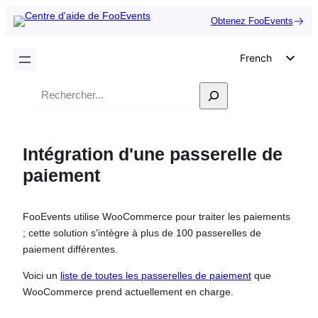
Obtenez FooEvents
French
English
Recherche
German
Dutch
Intégration d'une passerelle de
Spanish
paiement
Italian
Portuguese
FooEvents utilise WooCommerce pour traiter les paiements
Polish
; cette solution s'intègre à plus de 100 passerelles de
Czech
paiement différentes.
Greek
Voici un
liste de toutes les passerelles de paiement
que
WooCommerce prend actuellement en charge.