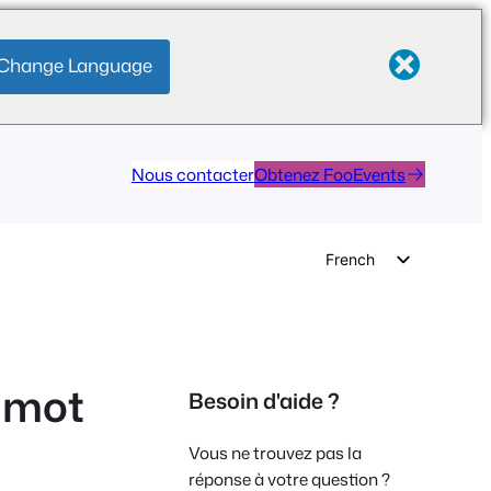
Change Language
Nous contacter
Obtenez FooEvents
French
English
German
Dutch
u mot
Besoin d'aide ?
Spanish
Italian
Vous ne trouvez pas la
Portuguese
réponse à votre question ?