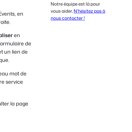
Notre équipe est là pour
Polish
vous aider,
N'hésitez pas à
Events, en
Czech
nous contacter !
oite.
Greek
aliser
en
formulaire de
t un lien de
que.
uveau mot de
re service
lter la page