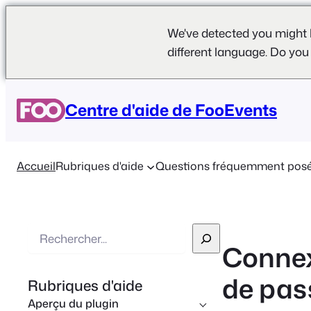
We've detected you might 
different language. Do you
Centre d'aide de FooEvents
Accueil
Rubriques d'aide
Questions fréquemment pos
R
Connexi
e
c
de pas
Rubriques d'aide
h
Aperçu du plugin
e