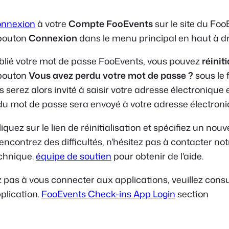
onnexion
à votre
Compte FooEvents
sur le site du Foo
 bouton
Connexion
dans le menu principal en haut à dr
ublié votre mot de passe FooEvents, vous pouvez
réiniti
 bouton
Vous avez perdu votre mot de passe ?
sous le 
serez alors invité à saisir votre adresse électronique e
n du mot de passe sera envoyé à votre adresse électroni
liquez sur le lien de réinitialisation et spécifiez un no
encontrez des difficultés, n'hésitez pas à contacter not
echnique.
équipe de soutien
pour obtenir de l'aide.
ez pas à vous connecter aux applications, veuillez consu
pplication.
FooEvents Check-ins App Login
section