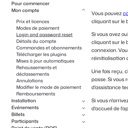
Pour commencer
r
Mon compte
Vous pouvez
c
c
cliquant sur le
Prix et licences
h
Modes de paiement
e
Si vous avez o
Login and password reset
Détails du compte
cliquant sur le
Commandes et abonnements
connexion. Vous 
Télécharger les plugins
réinitialisatio
Mises à jour automatiques
Rehaussements et
Une fois reçu, c
déclassements
passe. Si vous r
Annulations
d'assistance t
Modifier le mode de paiement
Remboursements
Si vous n'arriv
Installation
Evénements
d'accueil de l'a
Billets
Participants
Point de vente (POS)