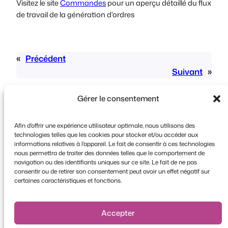
Visitez le site
Commandes
pour un aperçu détaillé du flux
de travail de la génération d'ordres
«
Précédent
Suivant
»
Gérer le consentement
Afin d'offrir une expérience utilisateur optimale, nous utilisons des
technologies telles que les cookies pour stocker et/ou accéder aux
informations relatives à l'appareil. Le fait de consentir à ces technologies
Copyright © 2026 FooEvents. Tous droits
nous permettra de traiter des données telles que le comportement de
navigation ou des identifiants uniques sur ce site. Le fait de ne pas
réservés.
consentir ou de retirer son consentement peut avoir un effet négatif sur
certaines caractéristiques et fonctions.
Déclaration de confidentialité
|
Conditions
générales d'utilisation
|
Clause de non-
responsabilité
Accepter