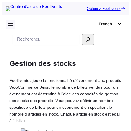
Obtenez FooEvents
French
English
Recherche
German
Dutch
Gestion des stocks
Spanish
Italian
FooEvents ajoute la fonctionnalité d'événement aux produits
Portuguese
WooCommerce. Ainsi, le nombre de billets vendus pour un
Polish
événement est déterminé à l'aide des capacités de gestion
des stocks des produits. Vous pouvez définir un nombre
Czech
spécifique de billets pour un événement en spécifiant le
Greek
nombre d'articles en stock. Chaque article en stock est égal
à 1 billet.