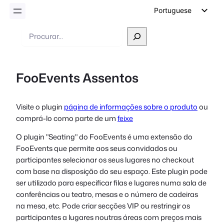
Portuguese
English
Pesquisar
German
Dutch
FooEvents Assentos
Spanish
Italian
Visite o plugin
página de informações sobre o produto
ou
French
comprá-lo como parte de um
feixe
Polish
O plugin "Seating" do FooEvents é uma extensão do
Czech
FooEvents que permite aos seus convidados ou
Greek
participantes selecionar os seus lugares no checkout
com base na disposição do seu espaço. Este plugin pode
ser utilizado para especificar filas e lugares numa sala de
conferências ou teatro, mesas e o número de cadeiras
na mesa, etc. Pode criar secções VIP ou restringir os
participantes a lugares noutras áreas com preços mais