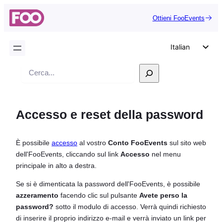
Ottieni FooEvents
Italian
English
Ricerca
German
Dutch
Accesso e reset della password
Spanish
Portuguese
È possibile
accesso
al vostro
Conto FooEvents
sul sito web
French
dell'FooEvents, cliccando sul link
Accesso
nel menu
Polish
principale in alto a destra.
Czech
Se si è dimenticata la password dell'FooEvents, è possibile
Greek
azzeramento
facendo clic sul pulsante
Avete perso la
password?
sotto il modulo di accesso. Verrà quindi richiesto
di inserire il proprio indirizzo e-mail e verrà inviato un link per