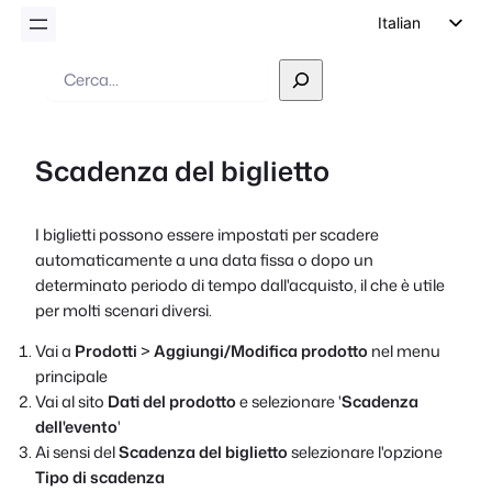
Italian
English
Ricerca
German
Dutch
Scadenza del biglietto
Spanish
Portuguese
I biglietti possono essere impostati per scadere
French
automaticamente a una data fissa o dopo un
Polish
determinato periodo di tempo dall'acquisto, il che è utile
per molti scenari diversi.
Czech
Greek
Vai a
Prodotti
>
Aggiungi/Modifica prodotto
nel menu
principale
Vai al sito
Dati del prodotto
e selezionare '
Scadenza
dell'evento
'
Ai sensi del
Scadenza del biglietto
selezionare l'opzione
Tipo di scadenza