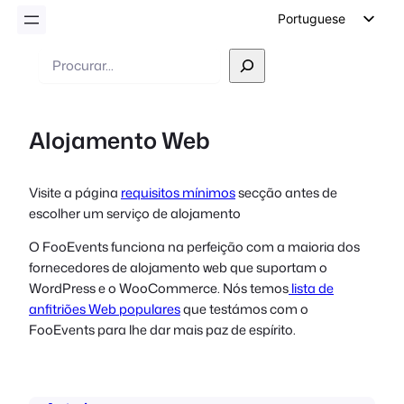
Portuguese
English
Pesquisar
German
Dutch
Alojamento Web
Spanish
Italian
Visite a página
requisitos mínimos
secção antes de
French
escolher um serviço de alojamento
Polish
O FooEvents funciona na perfeição com a maioria dos
Czech
fornecedores de alojamento web que suportam o
Greek
WordPress e o WooCommerce. Nós temos
lista de
anfitriões Web populares
que testámos com o
FooEvents para lhe dar mais paz de espírito.