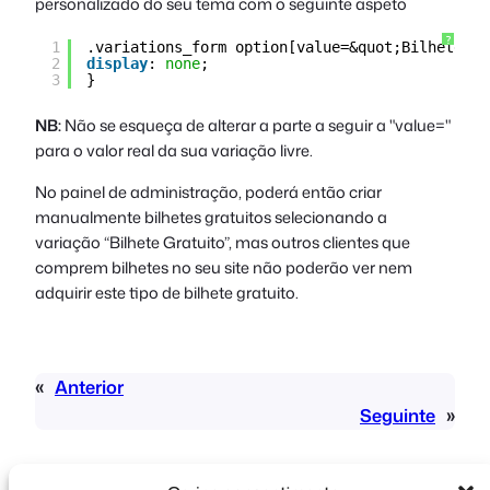
personalizado do seu tema com o seguinte aspeto
?
1
.variations_form option[value=&quot;Bilhete gr
2
display
: 
none
;
3
}
NB:
Não se esqueça de alterar a parte a seguir a "value="
para o valor real da sua variação livre.
No painel de administração, poderá então criar
manualmente bilhetes gratuitos selecionando a
variação “Bilhete Gratuito”, mas outros clientes que
comprem bilhetes no seu site não poderão ver nem
adquirir este tipo de bilhete gratuito.
«
Anterior
Seguinte
»