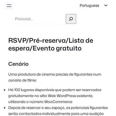
Portuguese
English
Pesquisar
German
Dutch
RSVP/Pré-reserva/Lista de
Spanish
espera/Evento gratuito
Italian
French
Cenário
Polish
Czech
Uma produtora de cinema precisa de figurantes num
cenário de filme:
Greek
Há 100 lugares disponíveis que podem ser reservados
gratuitamente no sítio Web WordPress existente,
utilizando o número WooCommerce
Depois de reservar o seu espaço, os potenciais figurantes
serão contactados individualmente para uma audição