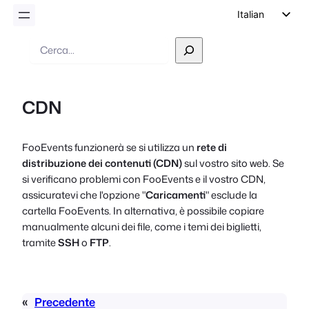
Italian
English
Ricerca
German
Dutch
CDN
Spanish
Portuguese
FooEvents funzionerà se si utilizza un
rete di
French
distribuzione dei contenuti (CDN)
sul vostro sito web. Se
Polish
si verificano problemi con FooEvents e il vostro CDN,
assicuratevi che l'opzione "
Caricamenti
" esclude la
Czech
cartella FooEvents. In alternativa, è possibile copiare
Greek
manualmente alcuni dei file, come i temi dei biglietti,
tramite
SSH
o
FTP
.
«
Precedente