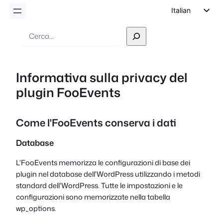
Italian
English
Ricerca
German
Dutch
Informativa sulla privacy del
Spanish
plugin FooEvents
Portuguese
French
Come l'FooEvents conserva i dati
Polish
Database
Czech
Greek
L'FooEvents memorizza le configurazioni di base dei
plugin nel database dell'WordPress utilizzando i metodi
standard dell'WordPress. Tutte le impostazioni e le
configurazioni sono memorizzate nella tabella
wp_options.