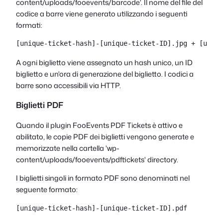
content/uploads/fooevents/barcode
'. Il nome del file del
codice a barre viene generato utilizzando i seguenti
formati:
[unique-ticket-hash]-[unique-ticket-ID].jpg + [uniqu
A ogni biglietto viene assegnato un hash unico, un ID
biglietto e un'ora di generazione del biglietto. I codici a
barre sono accessibili via HTTP.
Biglietti PDF
Quando il plugin FooEvents PDF Tickets è attivo e
abilitato, le copie PDF dei biglietti vengono generate e
memorizzate nella cartella '
wp-
content/uploads/fooevents/pdftickets
' directory.
I biglietti singoli in formato PDF sono denominati nel
seguente formato:
[unique-ticket-hash]-[unique-ticket-ID].pdf