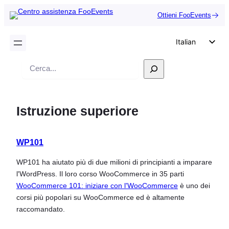
Ottieni FooEvents
Italian
English
Ricerca
German
Dutch
Istruzione superiore
Spanish
Portuguese
WP101
French
Polish
WP101 ha aiutato più di due milioni di principianti a imparare
l'WordPress. Il loro corso WooCommerce in 35 parti
Czech
WooCommerce 101: iniziare con l'WooCommerce
è uno dei
Greek
corsi più popolari su WooCommerce ed è altamente
raccomandato.