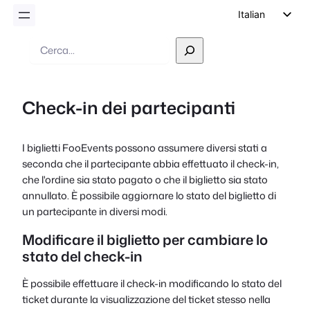
Italian
English
Ricerca
German
Dutch
Check-in dei partecipanti
Spanish
Portuguese
I biglietti FooEvents possono assumere diversi stati a
French
seconda che il partecipante abbia effettuato il check-in,
Polish
che l'ordine sia stato pagato o che il biglietto sia stato
annullato. È possibile aggiornare lo stato del biglietto di
Czech
un partecipante in diversi modi.
Greek
Modificare il biglietto per cambiare lo
stato del check-in
È possibile effettuare il check-in modificando lo stato del
ticket durante la visualizzazione del ticket stesso nella