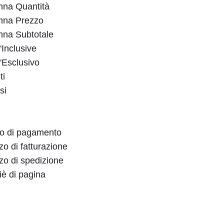
onna Quantità
onna Prezzo
onna Subtotale
"Inclusive
"Esclusivo
ti
si
do di pagamento
zzo di fatturazione
izzo di spedizione
iè di pagina