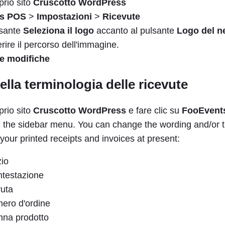
prio sito
Cruscotto WordPress
ts POS
>
Impostazioni
>
Ricevute
lsante
Seleziona il logo
accanto al pulsante
Logo del n
erire il percorso dell'immagine.
le modifiche
ella terminologia delle ricevute
prio sito
Cruscotto WordPress
e fare clic su
FooEvent
 the sidebar menu. You can change the wording and/or t
n your printed receipts and invoices at present:
io
ntestazione
vuta
mero d'ordine
onna prodotto