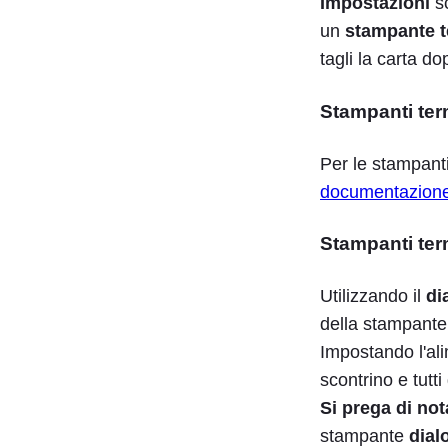
Impostazioni
s
un
stampante t
tagli la carta do
Stampanti ter
Per le stampanti
documentazion
Stampanti te
Utilizzando il
di
della stampante
Impostando l'ali
scontrino e tutti
Si prega di not
stampante
dial