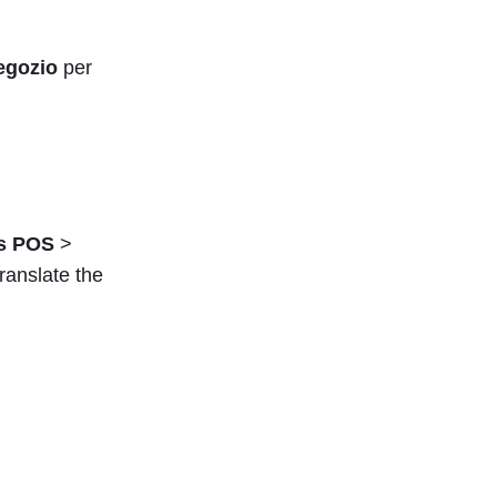
egozio
per
s POS
>
ranslate the