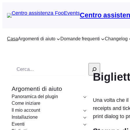
Centro assiste
Casa
Argomenti di aiuto
Domande frequenti
Changelog
R
Bigliet
i
c
Argomenti di aiuto
e
Panoramica del plugin
r
Una volta che il
Come iniziare
c
receipts and ti
Il mio account
a
print dialog to p
Installazione
Eventi