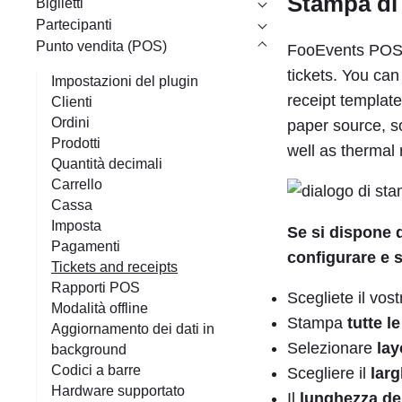
Stampa di 
Biglietti
Partecipanti
Punto vendita (POS)
FooEvents POS u
tickets. You can
Impostazioni del plugin
receipt template
Clienti
Ordini
paper source, so
Prodotti
well as thermal 
Quantità decimali
Carrello
Cassa
Imposta
Se si dispone 
Pagamenti
configurare e 
Tickets and receipts
Rapporti POS
Scegliete il vos
Modalità offline
Stampa
tutte l
Aggiornamento dei dati in
Selezionare
lay
background
Codici a barre
Scegliere il
lar
Hardware supportato
Il
lunghezza del