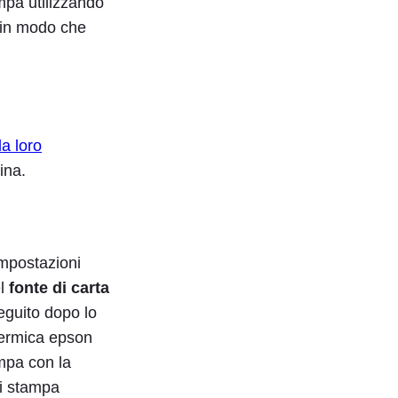
pa utilizzando
 in modo che
la loro
ina.
impostazioni
el
fonte di carta
seguito dopo lo
mpa con la
di stampa