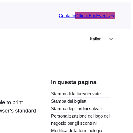
Contatto
Ottieni FooEvents
Italian
English
German
Dutch
Spanish
In questa pagina
Portuguese
Stampa di fatture/ricevute
French
Stampa dei biglietti
e to print
Polish
Stampa degli ordini salvati
wser’s standard
Personalizzazione del logo del
Czech
negozio per gli scontrini
Greek
Modifica della terminologia