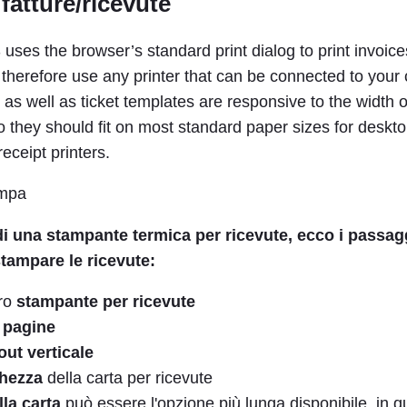
fatture/ricevute
ses the browser’s standard print dialog to print invoice
 therefore use any printer that can be connected to your
 as well as ticket templates are responsive to the width o
 they should fit on most standard paper sizes for deskto
receipt printers.
di una stampante termica per ricevute, ecco i passag
stampare le ricevute:
tro
stampante per ricevute
e pagine
out verticale
ghezza
della carta per ricevute
la carta
può essere l'opzione più lunga disponibile, in q