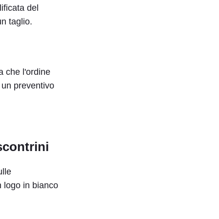
ificata del
n taglio.
 che l'ordine
i un preventivo
scontrini
lle
un logo in bianco