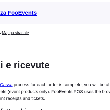
nza FooEvents
Mappa stradale
ti e ricevute
Cassa
process for each order is complete, you will be abl
ckets (event products only). FooEvents POS uses the bro
rint receipts and tickets.