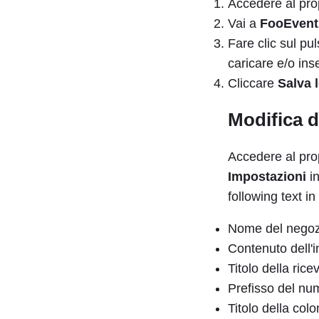
Accedere al pro
Vai a
FooEven
Fare clic sul pu
caricare e/o ins
Cliccare
Salva 
Modifica d
Accedere al pro
Impostazioni
in
following text i
Nome del negoz
Contenuto dell'i
Titolo della rice
Prefisso del nu
Titolo della col