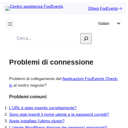
Ottieni FooEvents
Italian
English
Ricerca
German
Dutch
Problemi di connessione
Spanish
Portuguese
Problemi di collegamento del
Applicazioni FooEvents Check-
French
in
al vostro negozio?
Polish
Problemi comuni:
Czech
L'URL è stato inserito correttamente?
Greek
Sono stati inseriti il nome utente e la password corretti?
Avete installato l'ultimo plugin?
L'utente WordPress dispone dei permessi appropriati?