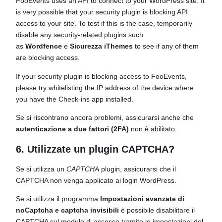
FooEvents uses an API to connect to your WordPress site. It
is very possible that your security plugin is blocking API
access to your site. To test if this is the case, temporarily
disable any security-related plugins such
as
Wordfence
e
Sicurezza iThemes
to see if any of them
are blocking access.
If your security plugin is blocking access to FooEvents,
please try whitelisting the IP address of the device where
you have the Check-ins app installed.
Se si riscontrano ancora problemi, assicurarsi anche che
autenticazione a due fattori (2FA)
non è abilitato.
6. Utilizzate un plugin CAPTCHA?
Se si utilizza un
CAPTCHA
plugin, assicurarsi che il
CAPTCHA non venga applicato ai login WordPress.
Se si utilizza il programma
Impostazioni avanzate di
noCaptcha e captcha invisibili
è possibile disabilitare il
CAPTCHA sul modulo di accesso tramite le impostazioni del