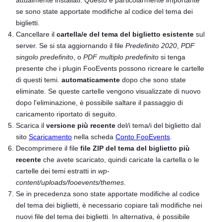
se sono state apportate modifiche al codice del tema dei
biglietti.
Cancellare il
cartella/e del tema del biglietto esistente
sul
server. Se si sta aggiornando il file
Predefinito 2020
,
PDF
singolo predefinito
, o
PDF multiplo predefinito
si tenga
presente che i plugin FooEvents possono ricreare le cartelle
di questi temi.
automaticamente
dopo che sono state
eliminate. Se queste cartelle vengono visualizzate di nuovo
dopo l'eliminazione, è possibile saltare il passaggio di
caricamento riportato di seguito.
Scarica il
versione più recente
del/i tema/i del biglietto dal
sito
Scaricamento
nella scheda
Conto FooEvents
.
Decomprimere il file
file ZIP del tema del biglietto più
recente
che avete scaricato, quindi caricate la cartella o le
cartelle dei temi estratti in
wp-
content/uploads/fooevents/themes
.
Se in precedenza sono state apportate modifiche al codice
del tema dei biglietti, è necessario copiare tali modifiche nei
nuovi file del tema dei biglietti. In alternativa, è possibile