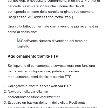
sul desktop, è necessario comprimerla in un file ZIP prima di
caricarla. Assicurarsi inoltre che il nome del file ZIP
corrisponda al nome della cartella originale (ad esempio,
biglietto_di_ammissione_tema.zip
).
Una volta fatto, confermate che la versione più recente è in
corso di riflessione:
Aggiornamento tramite FTP
Se l'opzione di caricamento e sovrascrittura non funziona
per la vostra configurazione, potete aggiornare
manualmente i temi dei ticket tramite FTP.
Collegatevi al vostro
server web via FTP
.
Navigare nella cartella:
wp-
content/uploads/fooevents/themes
.
Eseguire un backup dei temi dei biglietti FooEvents
attualmente installati. Questo è particolarmente importante