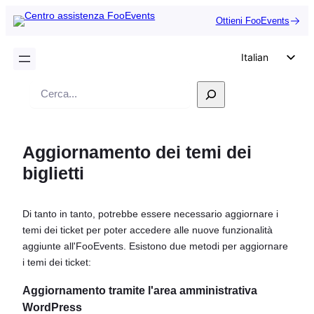
Ottieni FooEvents
Italian
English
Ricerca
German
Dutch
Aggiornamento dei temi dei
Spanish
biglietti
Portuguese
French
Di tanto in tanto, potrebbe essere necessario aggiornare i
Polish
temi dei ticket per poter accedere alle nuove funzionalità
Czech
aggiunte all'FooEvents. Esistono due metodi per aggiornare
i temi dei ticket:
Greek
Aggiornamento tramite l'area amministrativa
WordPress